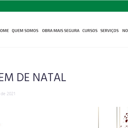
HOME
QUEM SOMOS
OBRA MAIS SEGURA
CURSOS
SERVIÇOS
NO
Sobre Nós
Medicina Oc
Segurança d
Missão Visão e Valores
Odontologia
Revista Seconci
EM DE NATAL
Associe-se ao Seconci
Estrutura
 de 2021