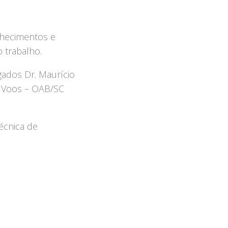
nhecimentos e
 trabalho.
gados Dr. Maurício
a Voos – OAB/SC
écnica de