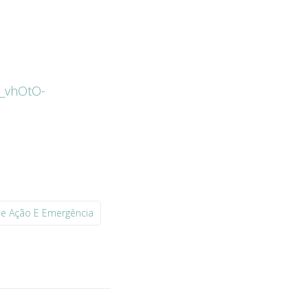
i_vhOtO-
De Ação E Emergência