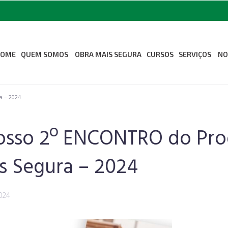
HOME
QUEM SOMOS
OBRA MAIS SEGURA
CURSOS
SERVIÇOS
NO
Sobre Nós
Medicina Oc
 – 2024
Segurança d
Missão Visão e Valores
Odontologia
Revista Seconci
osso 2º ENCONTRO do Pr
Associe-se ao Seconci
Estrutura
s Segura – 2024
024