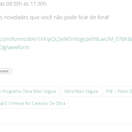
as 08:30h às 11:30h.
 novidades que você não pode ficar de fora!!
le.com/forms/d/e/1FAIpQLSeIK0nYogcp6h9LwUM_078KB
g/viewform
rimir
 Programa Obra Mais Segura
Obra Mais Segura
PAE – Plano 
al E Criminal No Canteiro De Obra