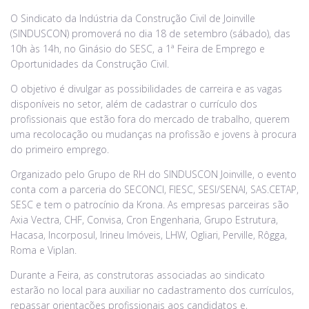
O Sindicato da Indústria da Construção Civil de Joinville
(SINDUSCON) promoverá no dia 18 de setembro (sábado), das
10h às 14h, no Ginásio do SESC, a 1ª Feira de Emprego e
Oportunidades da Construção Civil.
O objetivo é divulgar as possibilidades de carreira e as vagas
disponíveis no setor, além de cadastrar o currículo dos
profissionais que estão fora do mercado de trabalho, querem
uma recolocação ou mudanças na profissão e jovens à procura
do primeiro emprego.
Organizado pelo Grupo de RH do SINDUSCON Joinville, o evento
conta com a parceria do SECONCI, FIESC, SESI/SENAI, SAS.CETAP,
SESC e tem o patrocínio da Krona. As empresas parceiras são
Axia Vectra, CHF, Convisa, Cron Engenharia, Grupo Estrutura,
Hacasa, Incorposul, Irineu Imóveis, LHW, Ogliari, Perville, Rôgga,
Roma e Viplan.
Durante a Feira, as construtoras associadas ao sindicato
estarão no local para auxiliar no cadastramento dos currículos,
repassar orientações profissionais aos candidatos e,