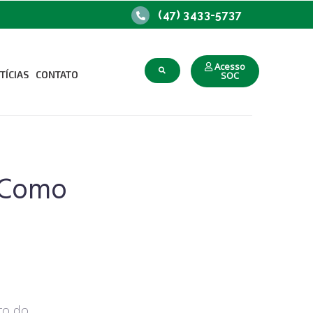
(47) 3433-5737
Acesso
TÍCIAS
CONTATO
SOC
upacional
o Trabalho
– Como
to do