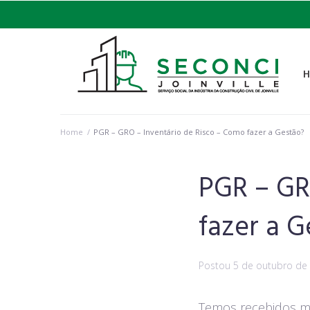
Home
/
PGR – GRO – Inventário de Risco – Como fazer a Gestão?
PGR – GR
fazer a G
Postou
5 de outubro de
Temos recebidos mu