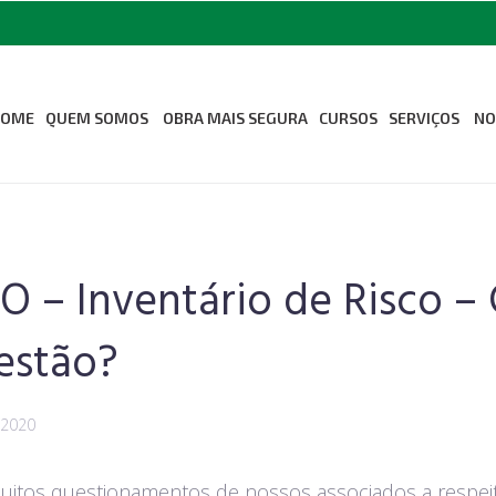
HOME
QUEM SOMOS
OBRA MAIS SEGURA
CURSOS
SERVIÇOS
NO
Sobre Nós
Medicina Oc
Segurança d
Missão Visão e Valores
Odontologia
Revista Seconci
O – Inventário de Risco 
Associe-se ao Seconci
Estrutura
estão?
 2020
itos questionamentos de nossos associados a respei