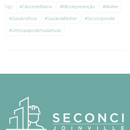
Tags:
#CâncerdeMama
#Mêsdeprevenção
#Mulher
#OutubroRosa
#SaúdedaMulher
#SeconciJoinville
#Umtoquepodemudartudo