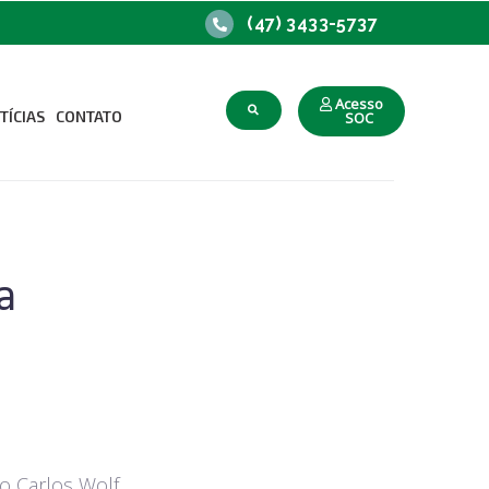
(47) 3433-5737
Acesso
TÍCIAS
CONTATO
SOC
upacional
o Trabalho
a
io Carlos Wolf