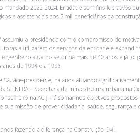
o mandado 2022-2024. Entidade sem fins lucrativos qu
cos e assistenciais aos 5 mil beneficiários da construçã
f assumiu a presidência com o compromisso de motiv
utoras a utilizarem os serviços da entidade e expandir 
 O engenheiro atua no setor há mais de 40 anos e já foi 
os anos de 1994 e a 1996.
e Sá, vice-presidente, há anos atuando significativament
da SEINFRA – Secretaria de Infraestrutura urbana na Cid
Conselheiro na ACIJ, irá somar nos objetivos propostos
e sua missão de prover cidadania, saúde, segurança e q
0 anos fazendo a diferença na Construção Civil!