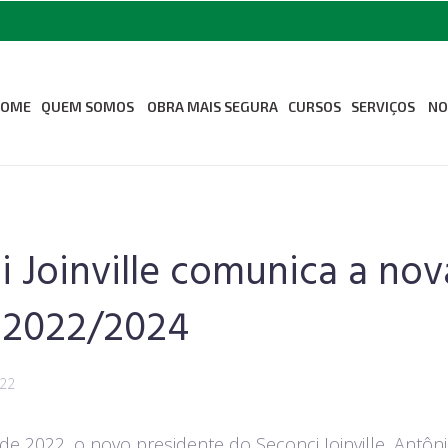
HOME
QUEM SOMOS
OBRA MAIS SEGURA
CURSOS
SERVIÇOS
NO
Sobre Nós
Medicina Oc
Segurança d
Missão Visão e Valores
Odontologia
Revista Seconci
 Joinville comunica a nov
Associe-se ao Seconci
Estrutura
a 2022/2024
022
de 2022, o novo presidente do Seconci Joinville, Antôn