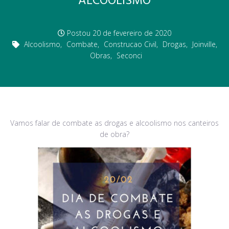
ALCOOLISMO
Postou
20 de fevereiro de 2020
Alcoolismo
,
Combate
,
Construcao Civil
,
Drogas
,
Joinville
,
Obras
,
Seconci
Vamos falar de combate as drogas e alcoolismo nos canteiros
de obra?