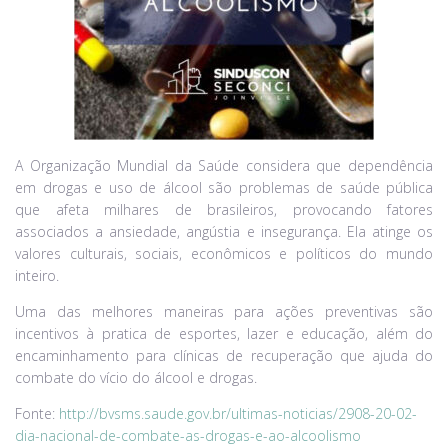
A Organização Mundial da Saúde considera que dependência
em drogas e uso de álcool são problemas de saúde pública
que afeta milhares de brasileiros, provocando fatores
associados a ansiedade, angústia e insegurança. Ela atinge os
valores culturais, sociais, econômicos e políticos do mundo
inteiro.
Uma das melhores maneiras para ações preventivas são
incentivos à pratica de esportes, lazer e educação, além do
encaminhamento para clínicas de recuperação que ajuda do
combate do vício do álcool e drogas.
Fonte:
http://bvsms.saude.gov.br/ultimas-noticias/2908-20-02-
dia-nacional-de-combate-as-drogas-e-ao-alcoolismo