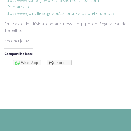
https://www.saude.gov.br/…/1586014047102-Nota-
Informativa.p…
https://www.joinville.sc.gov.br/…/coronavirus-prefeitura-o…/
Em caso de dúvida contate nossa equipe de Segurança do
Trabalho.
Seconci Joinville.
Compartilhe isso:
WhatsApp
Imprimir