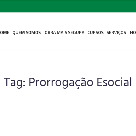
HOME
QUEM SOMOS
OBRA MAIS SEGURA
CURSOS
SERVIÇOS
NO
Sobre Nós
Medicina Oc
Segurança d
Missão Visão e Valores
Odontologia
Revista Seconci
Tag:
Prorrogação Esocial
Associe-se ao Seconci
Estrutura