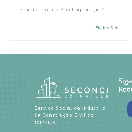
Ficou aliviado que o eSocial foi prorrogado?
LEIA MAIS
Sig
Rede
Serviço Social da Indústria
da Construção Civil de
Joinville