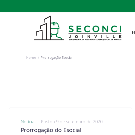
Home
/
Prorrogação Esocial
Notícias
Postou
9 de setembro de 2020
Prorrogação do Esocial