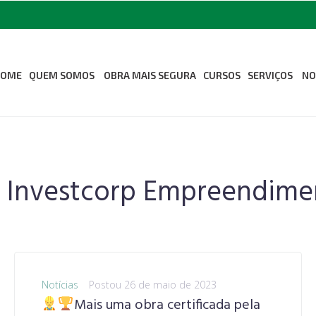
HOME
QUEM SOMOS
OBRA MAIS SEGURA
CURSOS
SERVIÇOS
NO
Sobre Nós
Medicina Oc
Segurança d
Missão Visão e Valores
Odontologia
Revista Seconci
:
Investcorp Empreendime
Associe-se ao Seconci
Estrutura
Notícias
Postou
26 de maio de 2023
Mais uma obra certificada pela