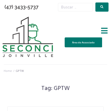
(47) 3433-5737
Área do Associado
Home
/
GPTW
Tag:
GPTW