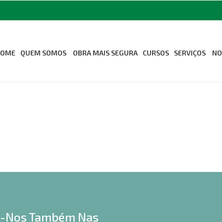
HOME
QUEM SOMOS
OBRA MAIS SEGURA
CURSOS
SERVIÇOS
NO
Sobre Nós
Medicina Oc
Segurança d
Missão Visão e Valores
Odontologia
Revista Seconci
Associe-se ao Seconci
Estrutura
a-Nos Também Nas